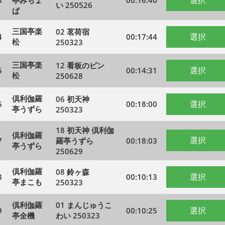
選択
3
亭みちょ
00:16:40
い 250526
ぱ
三国亭楽
02 茗荷宿
選択
4
00:17:44
松
250323
三国亭楽
12 看板のピン
選択
5
00:14:31
松
250628
倶利伽羅
06 初天神
選択
6
00:18:00
亭うずら
250323
18 初天神 倶利伽
倶利伽羅
選択
7
羅亭うずら
00:18:03
亭うずら
250629
倶利伽羅
08 鈴ヶ森
選択
8
00:10:13
亭まこも
250323
倶利伽羅
01 まんじゅうこ
選択
9
00:10:25
亭全機
わい 250323