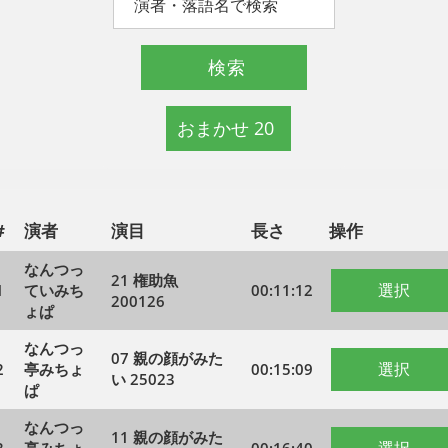
#
演者
演目
長さ
操作
なんつっ
21 権助魚
選択
1
ていみち
00:11:12
200126
ょぱ
なんつっ
07 親の顔がみた
選択
2
亭みちょ
00:15:09
い 25023
ぱ
なんつっ
11 親の顔がみた