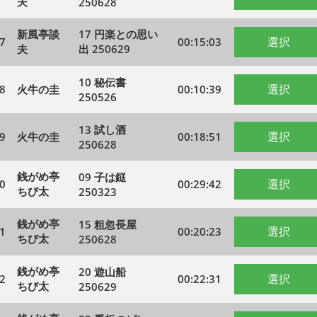
夫
250628
新風亭談
17 円楽との思い
選択
7
00:15:03
夫
出 250629
10 秘伝書
選択
8
火牛の圭
00:10:39
250526
13 試し酒
選択
9
火牛の圭
00:18:51
250628
銭がめ亭
09 子は鎹
選択
0
00:29:42
ちび太
250323
銭がめ亭
15 粗忽長屋
選択
1
00:20:23
ちび太
250628
銭がめ亭
20 遊山船
選択
2
00:22:31
ちび太
250629