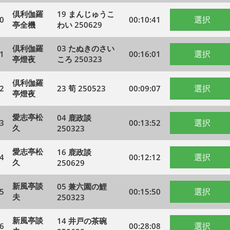
倶利伽羅
19 まんじゅうこ
選択
0
00:10:41
亭全機
わい 250629
倶利伽羅
03 たぬきのさい
選択
1
00:16:01
亭燈夜
ころ 250323
倶利伽羅
選択
2
23 筍 250523
00:09:07
亭燈夜
愛志亭松
04 鹿政談
選択
3
00:13:52
久
250323
愛志亭松
16 鹿政談
選択
4
00:12:12
久
250629
新風亭談
05 兼六園の鯉
選択
5
00:15:50
夫
250323
新風亭談
14 井戸の茶碗
選択
6
00:28:08